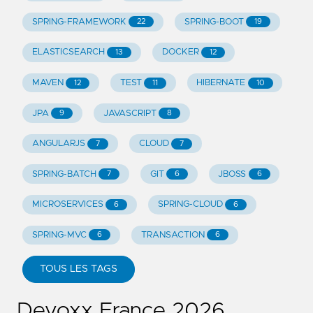
SPRING-FRAMEWORK
SPRING-BOOT
22
19
ELASTICSEARCH
DOCKER
13
12
MAVEN
TEST
HIBERNATE
12
11
10
JPA
JAVASCRIPT
9
8
ANGULARJS
CLOUD
7
7
SPRING-BATCH
GIT
JBOSS
7
6
6
MICROSERVICES
SPRING-CLOUD
6
6
SPRING-MVC
TRANSACTION
6
6
TOUS LES TAGS
Devoxx France 2026