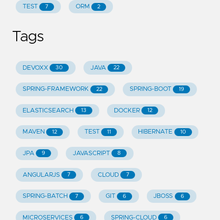
TEST
ORM
7
2
Tags
DEVOXX
JAVA
30
22
SPRING-FRAMEWORK
SPRING-BOOT
22
19
ELASTICSEARCH
DOCKER
13
12
MAVEN
TEST
HIBERNATE
12
11
10
JPA
JAVASCRIPT
9
8
ANGULARJS
CLOUD
7
7
SPRING-BATCH
GIT
JBOSS
7
6
6
MICROSERVICES
SPRING-CLOUD
6
6