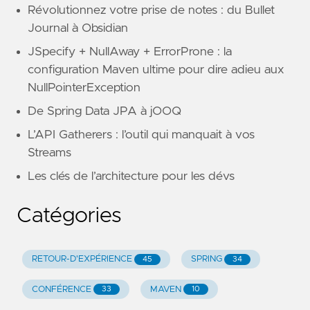
Révolutionnez votre prise de notes : du Bullet
Journal à Obsidian
JSpecify + NullAway + ErrorProne : la
configuration Maven ultime pour dire adieu aux
NullPointerException
De Spring Data JPA à jOOQ
L’API Gatherers : l’outil qui manquait à vos
Streams
Les clés de l’architecture pour les dévs
Catégories
RETOUR-D'EXPÉRIENCE
SPRING
45
34
CONFÉRENCE
MAVEN
33
10