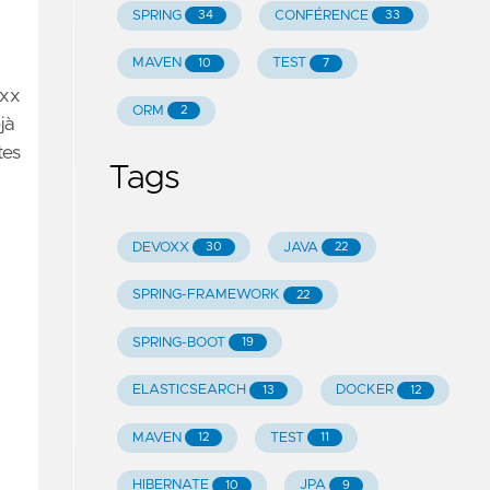
SPRING
CONFÉRENCE
34
33
MAVEN
TEST
10
7
xx
ORM
2
jà
tes
Tags
DEVOXX
JAVA
30
22
SPRING-FRAMEWORK
22
SPRING-BOOT
19
ELASTICSEARCH
DOCKER
13
12
MAVEN
TEST
12
11
HIBERNATE
JPA
10
9