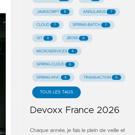
JAVASCRIPT
ANGULARJS
8
7
CLOUD
SPRING-BATCH
7
7
GIT
JBOSS
6
6
MICROSERVICES
6
SPRING-CLOUD
6
SPRING-MVC
TRANSACTION
6
6
TOUS LES TAGS
Devoxx France 2026
Chaque année, je fais le plein de veille et