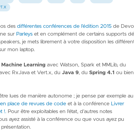
T.X
éos des
différentes conférences de l’édition 2015
de Devo
gne sur
Parleys
et en complément de certains supports dé
Speakers, je mets librement à votre disposition les différen
 sur mon laptop.
u
Machine Learning
avec Watson, Spark et MMLib, du
avec RxJava et Vert.x, du
Java 9
, du
Spring 4.1
ou bien
 être lues de manière autonome ; je pense par exemple au
 en place de revues de code
et à la conférence
Livrer
 !.
Pour être exploitables en l’état, d’autres notes
s ayez assisté à la conférence ou que vous ayez pu
 présentation.