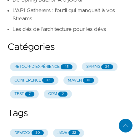
L’API Gatherers : l’outil qui manquait à vos
Streams
Les clés de l’architecture pour les dévs
Catégories
RETOUR-D'EXPÉRIENCE
SPRING
45
34
CONFÉRENCE
MAVEN
33
10
TEST
ORM
7
2
Tags
DEVOXX
JAVA
30
22