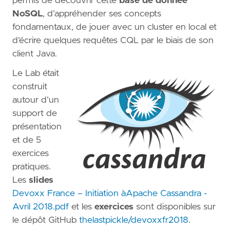
permis de découvrir cette
base de donnée
NoSQL
, d’appréhender ses concepts
fondamentaux, de jouer avec un cluster en local et
d’écrire quelques requêtes CQL par le biais de son
client Java.
Le Lab était
construit
autour d’un
support de
présentation
et de 5
exercices
pratiques.
Les
slides
Devoxx France – Initiation àApache Cassandra -
Avril 2018.pdf
et les
exercices
sont disponibles sur
le dépôt GitHub
thelastpickle/devoxxfr2018
.