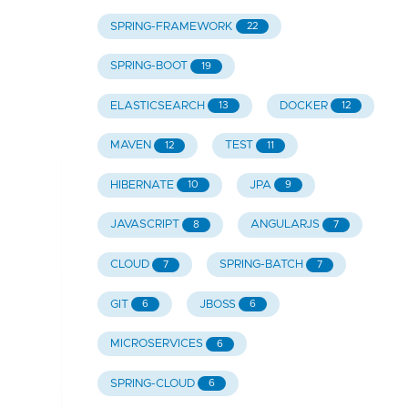
SPRING-FRAMEWORK
22
SPRING-BOOT
19
ELASTICSEARCH
DOCKER
13
12
MAVEN
TEST
12
11
HIBERNATE
JPA
10
9
JAVASCRIPT
ANGULARJS
8
7
CLOUD
SPRING-BATCH
7
7
GIT
JBOSS
6
6
MICROSERVICES
6
SPRING-CLOUD
6