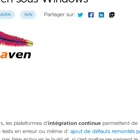
·
Partager sur:
AVEN
SVN
, les plateformes d’
intégration continue
permettent de
e tests en erreur ou même d’
ajout de défauts remontés p
e pas faire échouer le build et, si c’est malheureusement le 