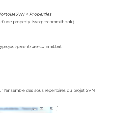
TortoiseSVN > Properties
n d’une property tsvn:precommithook)
oject-parent/pre-commit.bat
r l’ensemble des sous répertoires du projet SVN