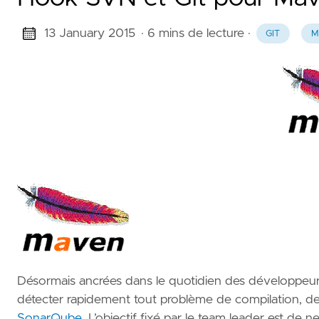
13 January 2015
· 6 mins de lecture
·
GIT
M
Désormais ancrées dans le quotidien des développeurs
détecter rapidement tout problème de compilation, d
SonarQube
. L’objectif fixé par le team leader est de n