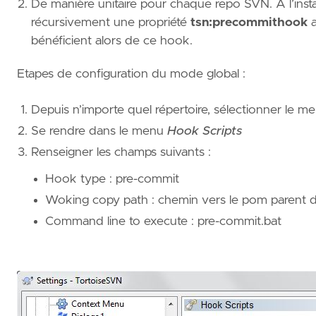
De manière unitaire pour chaque repo SVN. A l’inst
récursivement une propriété
tsn:precommithook
a
bénéficient alors de ce hook.
Etapes de configuration du mode global :
Depuis n’importe quel répertoire, sélectionner le 
Se rendre dans le menu
Hook Scripts
Renseigner les champs suivants :
Hook type : pre-commit
Woking copy path : chemin vers le pom parent de
Command line to execute : pre-commit.bat