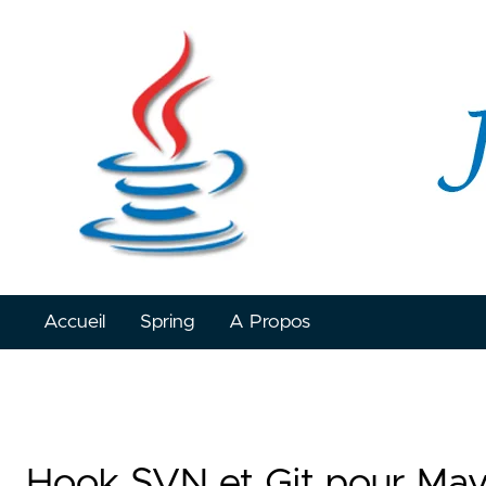
Accueil
Spring
A Propos
Hook SVN et Git pour Ma