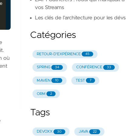
e
 -Dsonar.buildbreaker.skip
=
false
 –f myapp-parent
vos Streams
Les clés de l’architecture pour les dévs
Catégories
e
t.
RETOUR-D'EXPÉRIENCE
45
n où
rent
SPRING
CONFÉRENCE
34
33
MAVEN
TEST
10
7
ORM
2
Tags
e
DEVOXX
JAVA
30
22