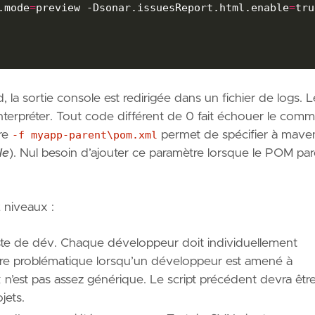
.mode
=
preview -Dsonar.issuesReport.html.enable
=
tru
 la sortie console est redirigée dans un fichier de logs. L
nterpréter. Tout code différent de 0 fait échouer le commi
tre
-f myapp-parent\pom.xml
permet de spécifier à mave
le
). Nul besoin d’ajouter ce paramètre lorsque le POM pa
 niveaux :
ste de dév. Chaque développeur doit individuellement
être problématique lorsqu’un développeur est amené à
ok n’est pas assez générique. Le script précédent devra êtr
jets.