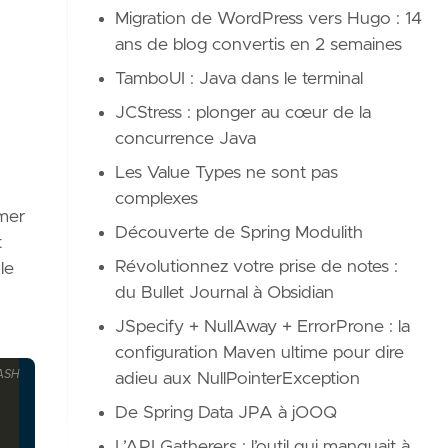
Migration de WordPress vers Hugo : 14
ans de blog convertis en 2 semaines
TamboUI : Java dans le terminal
JCStress : plonger au cœur de la
concurrence Java
Les Value Types ne sont pas
complexes
rmer
Découverte de Spring Modulith
t
Révolutionnez votre prise de notes :
le
du Bullet Journal à Obsidian
JSpecify + NullAway + ErrorProne : la
configuration Maven ultime pour dire
ASH
adieu aux NullPointerException
De Spring Data JPA à jOOQ
L’API Gatherers : l’outil qui manquait à