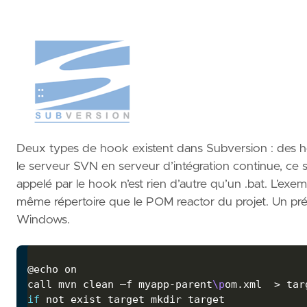
Deux types de hook existent dans Subversion : des h
le serveur SVN en serveur d’intégration continue, ce so
appelé par le hook n’est rien d’autre qu’un .bat. L’exe
même répertoire que le POM reactor du projet. Un pr
Windows.
@
echo
call mvn clean –f myapp-parent
\p
om.xml  > tar
if