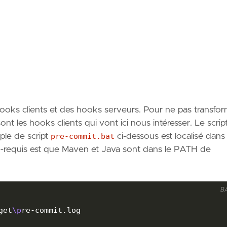
ooks clients et des hooks serveurs. Pour ne pas transfo
nt les hooks clients qui vont ici nous intéresser. Le scrip
mple de script
pre-commit.bat
ci-dessous est localisé dans 
é-requis est que Maven et Java sont dans le PATH de
B
get
\p