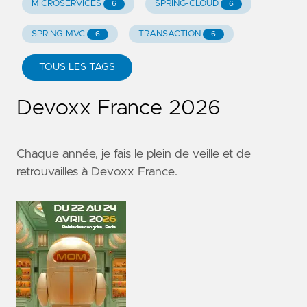
MICROSERVICES
SPRING-CLOUD
6
6
SPRING-MVC
TRANSACTION
6
6
TOUS LES TAGS
Devoxx France 2026
Chaque année, je fais le plein de veille et de
retrouvailles à
Devoxx France
.