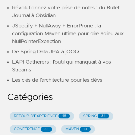
Révolutionnez votre prise de notes : du Bullet
Journal à Obsidian
JSpecify + NullAway + ErrorProne : la
configuration Maven ultime pour dire adieu aux
NullPointerException
De Spring Data JPA à jOOQ
L’API Gatherers : l’outil qui manquait à vos
Streams
Les clés de l’architecture pour les dévs
Catégories
RETOUR-D'EXPÉRIENCE
SPRING
45
34
CONFÉRENCE
MAVEN
33
10