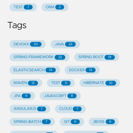
TEST
ORM
7
2
Tags
DEVOXX
JAVA
30
22
SPRING-FRAMEWORK
SPRING-BOOT
22
19
ELASTICSEARCH
DOCKER
13
12
MAVEN
TEST
HIBERNATE
12
11
10
JPA
JAVASCRIPT
9
8
ANGULARJS
CLOUD
7
7
SPRING-BATCH
GIT
JBOSS
7
6
6