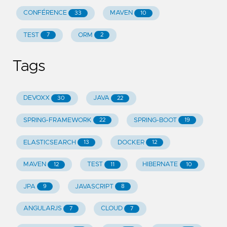
CONFÉRENCE
MAVEN
33
10
TEST
ORM
7
2
Tags
DEVOXX
JAVA
30
22
SPRING-FRAMEWORK
SPRING-BOOT
22
19
ELASTICSEARCH
DOCKER
13
12
MAVEN
TEST
HIBERNATE
12
11
10
JPA
JAVASCRIPT
9
8
ANGULARJS
CLOUD
7
7