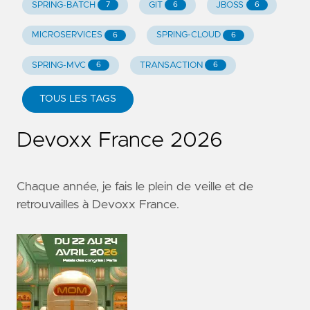
SPRING-BATCH
GIT
JBOSS
7
6
6
MICROSERVICES
SPRING-CLOUD
6
6
SPRING-MVC
TRANSACTION
6
6
TOUS LES TAGS
Devoxx France 2026
Chaque année, je fais le plein de veille et de
retrouvailles à
Devoxx France
.