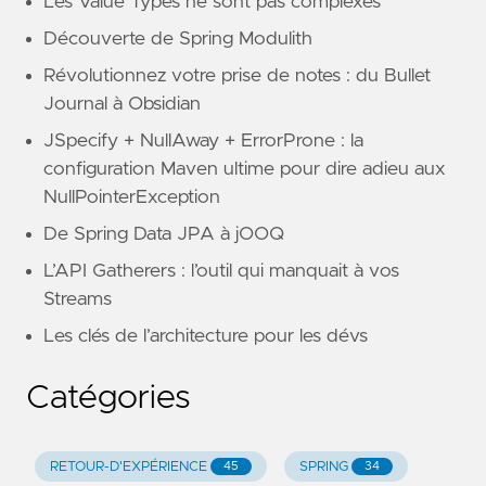
Les Value Types ne sont pas complexes
Découverte de Spring Modulith
Révolutionnez votre prise de notes : du Bullet
Journal à Obsidian
JSpecify + NullAway + ErrorProne : la
configuration Maven ultime pour dire adieu aux
NullPointerException
De Spring Data JPA à jOOQ
L’API Gatherers : l’outil qui manquait à vos
Streams
Les clés de l’architecture pour les dévs
Catégories
RETOUR-D'EXPÉRIENCE
SPRING
45
34