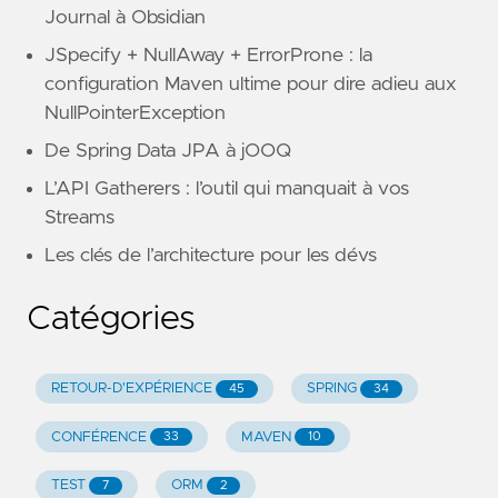
Journal à Obsidian
JSpecify + NullAway + ErrorProne : la
configuration Maven ultime pour dire adieu aux
NullPointerException
De Spring Data JPA à jOOQ
L’API Gatherers : l’outil qui manquait à vos
Streams
Les clés de l’architecture pour les dévs
Catégories
RETOUR-D'EXPÉRIENCE
SPRING
45
34
CONFÉRENCE
MAVEN
33
10
TEST
ORM
7
2