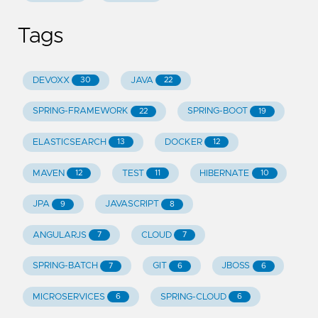
Tags
DEVOXX
JAVA
30
22
SPRING-FRAMEWORK
SPRING-BOOT
22
19
ELASTICSEARCH
DOCKER
13
12
MAVEN
TEST
HIBERNATE
12
11
10
JPA
JAVASCRIPT
9
8
ANGULARJS
CLOUD
7
7
SPRING-BATCH
GIT
JBOSS
7
6
6
MICROSERVICES
SPRING-CLOUD
6
6